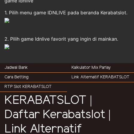
game idnlive
1. Pilih menu game IDNLIVE pada beranda Kerabatslot.
2. Pilih game Idnlive favorit yang ingin di mainkan.
Jadwal Bank
Kalkulator Mix Parlay
Cara Betting
Link Alternatif KERABATSLOT
RTP Slot KERABATSLOT
KERABATSLOT |
Daftar Kerabatslot |
Link Alternatif