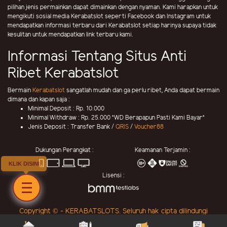
pilihan jenis permainkan dapat dimainkan dengan nyaman. Kami harapkan untuk
mengikuti sosial media Kerabatslot seperti Facebook dan Instagram untuk
mendapatkan informasi terbaru dari Kerabatslot setiap harinya supaya tidak
kesulitan untuk mendapatkan link terbaru kami.
Informasi Tentang Situs Anti
Ribet Kerabatslot
Bermain
Kerabatslot
sangatlah mudah dan ga perlu ribet, Anda dapat bermain
dimana dan kapan saja :
Minimal Deposit : Rp. 10.000
Minimal Withdraw : Rp. 25.000 *WD Berapapun Pasti Kami Bayar*
Jenis Deposit : Transfer Bank /
QRIS
/
Voucher88
Dukungan Perangkat :
Keamanan Terjamin :
KLIK DISINI
Lisensi :
Copyright © - KERABATSLOTS. Seluruh hak cipta dilindungi