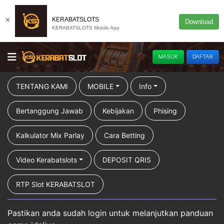
×
KERABATSLOTS
Download
KERABATSLOTS Mobile App
MASUK
DAFTAR
TENTANG KAMI
MOBILE
Info
Bertanggung Jawab
Kebijakan
Phising
Kalkulator Mix Parlay
Cara Betting
Video Kerabatslots
DEPOSIT QRIS
RTP Slot KERABATSLOT
Pastikan anda sudah login untuk melanjutkan panduan