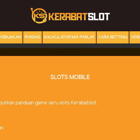
KEBIJAKAN
PHISING
KALKULATOR MIX PARLAY
CARA BETTING
VID
SLOTS MOBILE
njutkan panduan game seru slots Kerabatslot.
an