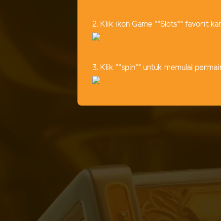
2. Klik ikon Game ""Slots"" favorit k
3. Klik ""spin"" untuk memulai permain