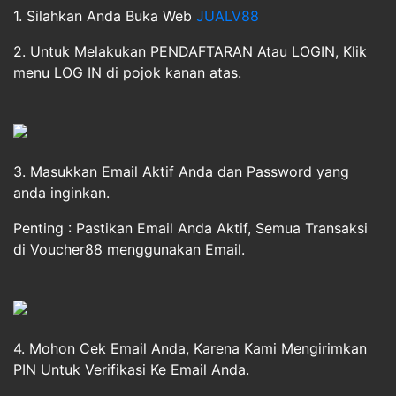
1. Silahkan Anda Buka Web
JUALV88
2. Untuk Melakukan PENDAFTARAN Atau LOGIN, Klik
menu LOG IN di pojok kanan atas.
3. Masukkan Email Aktif Anda dan Password yang
anda inginkan.
Penting : Pastikan Email Anda Aktif, Semua Transaksi
di Voucher88 menggunakan Email.
4. Mohon Cek Email Anda, Karena Kami Mengirimkan
PIN Untuk Verifikasi Ke Email Anda.