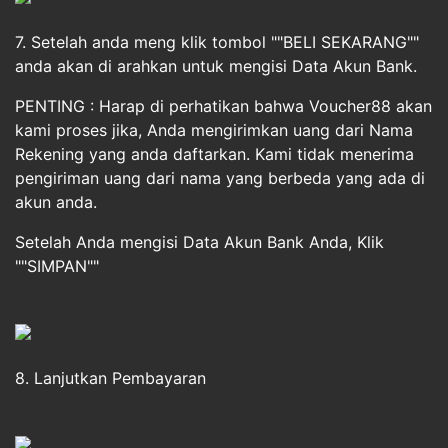
7. Setelah anda meng klik tombol ""BELI SEKARANG""
anda akan di arahkan untuk mengisi Data Akun Bank.
PENTING : Harap di perhatikan bahwa Voucher88 akan
kami proses jika, Anda mengirimkan uang dari Nama
Rekening yang anda daftarkan. Kami tidak menerima
pengiriman uang dari nama yang berbeda yang ada di
akun anda.
Setelah Anda mengisi Data Akun Bank Anda, Klik
""SIMPAN""
8. Lanjutkan Pembayaran