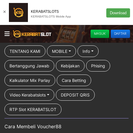
×
KERABATSLOTS
Download
KERABATSLOTS Mobile App
MASUK
DAFTAR
TENTANG KAMI
MOBILE
Info
Bertanggung Jawab
Kebijakan
Phising
Kalkulator Mix Parlay
Cara Betting
Video Kerabatslots
DEPOSIT QRIS
RTP Slot KERABATSLOT
Cara Membeli Voucher88